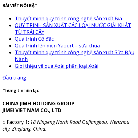
BÀI VIẾT NỔI BẬT
Thuyết minh quy trình công nghệ sản xuất Bia
QUY TRÌNH SẢN XUẤT CÁC LOẠI NƯỚC GIẢI KHÁT
TỪ TRÁI CÂY
Quá trình Cô đặc
Quá trình lên men Yaourt – sữa chua
Thuyết minh quy trình công nghệ sản xuất Sữa Đậu
Nành
Giới thiệu về quả Xoài phân loại Xoài
Đầu trang
Thông tin liên lạc
CHINA JIMEI HOLDING GROUP
JIMEI VIET NAM CO., LTD
⌂
Factory 1
:
18 Ninpeng North Road Oujiangkou, Wenzhou
city, Zhejiang, China.