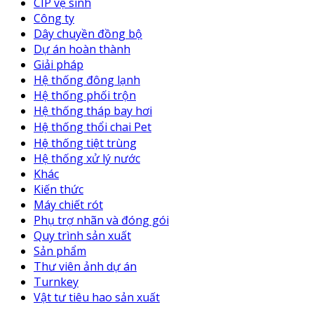
CIP vệ sinh
Công ty
Dây chuyền đồng bộ
Dự án hoàn thành
Giải pháp
Hệ thống đông lạnh
Hệ thống phối trộn
Hệ thống tháp bay hơi
Hệ thống thổi chai Pet
Hệ thống tiệt trùng
Hệ thống xử lý nước
Khác
Kiến thức
Máy chiết rót
Phụ trợ nhãn và đóng gói
Quy trình sản xuất
Sản phẩm
Thư viên ảnh dự án
Turnkey
Vật tư tiêu hao sản xuất