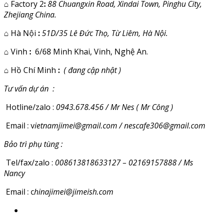
⌂
Factory 2
:
88 Chuangxin Road, Xindai Town, Pinghu City,
Zhejiang China.
⌂
Hà Nội
:
51D/35 Lê Đức Thọ, Từ Liêm, Hà Nội.
⌂
Vinh
:
6/68 Minh Khai, Vinh, Nghệ An.
⌂
Hồ Chí Minh
:
( đang cập nhật )
Tư vấn dự án :
Hotline/zalo :
0943.678.456 / Mr Nes ( Mr Công )
Email : v
ietnamjimei@gmail.com / nescafe306@gmail.com
Bảo trì phụ tùng :
Tel/fax/zalo :
008613818633127 – 02169157888 / Ms
Nancy
Email : c
hinajimei@jimeish.com