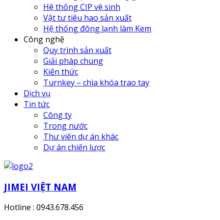
Hệ thống CIP vệ sinh
Vật tư tiêu hao sản xuất
Hệ thống đông lạnh làm Kem
Công nghệ
Quy trình sản xuất
Giải pháp chung
Kiến thức
Turnkey – chìa khóa trao tay
Dịch vụ
Tin tức
Công ty
Trong nước
Thư viên dự án khác
Dự án chiến lược
JIMEI VIỆT NAM
Hotline : 0943.678.456