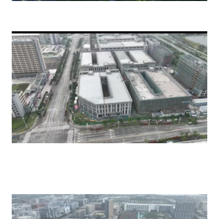
Kiến thức
Turnkey – chìa khóa trao
tay
Dịch vụ
Tin tức
Công ty
Trong nước
Thư viên dự án khác
Dự án chiến lược