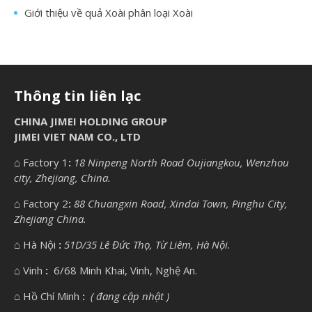
Giới thiệu về quả Xoài phân loại Xoài
Thông tin liên lạc
CHINA JIMEI HOLDING GROUP
JIMEI VIET NAM CO., LTD
⌂
Factory 1
:
18 Ninpeng North Road Oujiangkou, Wenzhou
city, Zhejiang, China.
⌂
Factory 2
:
88 Chuangxin Road, Xindai Town, Pinghu City,
Zhejiang China.
⌂
Hà Nội
:
51D/35 Lê Đức Thọ, Từ Liêm, Hà Nội.
⌂
Vinh
:
6/68 Minh Khai, Vinh, Nghệ An.
⌂
Hồ Chí Minh
:
( đang cập nhật )