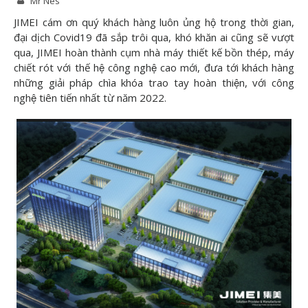
Mr Nes
Hệ thống bể thép
JIMEI cám ơn quý khách hàng luôn ủng hộ trong thời gian,
Hệ thống xử lý trái cây
đại dịch Covid19 đã sắp trôi qua, khó khăn ai cũng sẽ vượt
Hệ thống phối trộn
qua, JIMEI hoàn thành cụm nhà máy thiết kế bồn thép, máy
chiết rót với thế hệ công nghệ cao mới, đưa tới khách hàng
Tháp bay hơi cô đặc
những giải pháp chìa khóa trao tay hoàn thiện, với công
Hệ thống tiệt trùng
nghệ tiên tiến nhất từ năm 2022.
Hệ thống chiết rót
Hệ thống thổi chai Pet
Hệ thống phụ trợ đóng gói
Hệ thống CIP vệ sinh
Vật tư tiêu hao sản xuất
Hệ thống đông lạnh làm Kem
Công nghệ
Quy trình sản xuất
Giải pháp chung