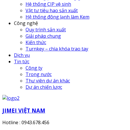
Hệ thống CIP vệ sinh
Vật tư tiêu hao sản xuất
Hệ thống đông lạnh làm Kem
Công nghệ
Quy trình sản xuất
Giải pháp chung
Kiến thức
Turnkey – chìa khóa trao tay
Dịch vụ
Tin tức
Công ty
Trong nước
Thư viên dự án khác
Dự án chiến lược
JIMEI VIỆT NAM
Hotline : 0943.678.456