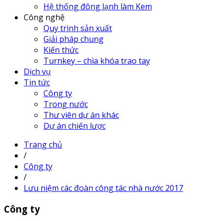
Hệ thống đông lạnh làm Kem
Công nghệ
Quy trình sản xuất
Giải pháp chung
Kiến thức
Turnkey – chìa khóa trao tay
Dịch vụ
Tin tức
Công ty
Trong nước
Thư viên dự án khác
Dự án chiến lược
Trang chủ
/
Công ty
/
Lưu niệm các đoàn công tác nhà nước 2017
Công ty