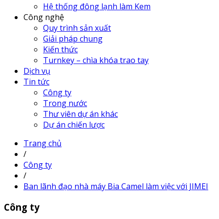
Hệ thống đông lạnh làm Kem
Công nghệ
Quy trình sản xuất
Giải pháp chung
Kiến thức
Turnkey – chìa khóa trao tay
Dịch vụ
Tin tức
Công ty
Trong nước
Thư viên dự án khác
Dự án chiến lược
Trang chủ
/
Công ty
/
Ban lãnh đạo nhà máy Bia Camel làm việc với JIMEI
Công ty