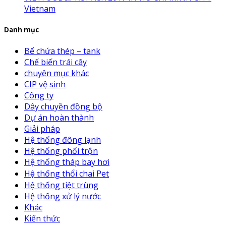
Vietnam
Danh mục
Bể chứa thép – tank
Chế biến trái cây
chuyên mục khác
CIP vệ sinh
Công ty
Dây chuyền đồng bộ
Dự án hoàn thành
Giải pháp
Hệ thống đông lạnh
Hệ thống phối trộn
Hệ thống tháp bay hơi
Hệ thống thổi chai Pet
Hệ thống tiệt trùng
Hệ thống xử lý nước
Khác
Kiến thức