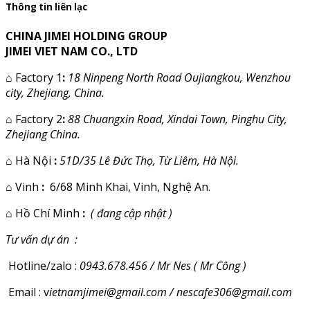
Thông tin liên lạc
CHINA JIMEI HOLDING GROUP
JIMEI VIET NAM CO., LTD
⌂
Factory 1
:
18 Ninpeng North Road Oujiangkou, Wenzhou
city, Zhejiang, China.
⌂
Factory 2
:
88 Chuangxin Road, Xindai Town, Pinghu City,
Zhejiang China.
⌂
Hà Nội
:
51D/35 Lê Đức Thọ, Từ Liêm, Hà Nội.
⌂
Vinh
:
6/68 Minh Khai, Vinh, Nghệ An.
⌂
Hồ Chí Minh
:
( đang cập nhật )
Tư vấn dự án :
Hotline/zalo :
0943.678.456 / Mr Nes ( Mr Công )
Email : v
ietnamjimei@gmail.com / nescafe306@gmail.com