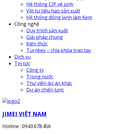
Hệ thống CIP vệ sinh
Vật tư tiêu hao sản xuất
Hệ thống đông lạnh làm Kem
Công nghệ
Quy trình sản xuất
Giải pháp chung
Kiến thức
Turnkey – chìa khóa trao tay
Dịch vụ
Tin tức
Công ty
Trong nước
Thư viên dự án khác
Dự án chiến lược
JIMEI VIỆT NAM
Hotline : 0943.678.456