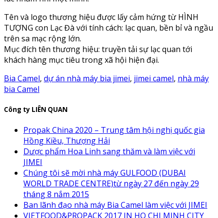
Tên và logo thương hiệu được lấy cảm hứng từ HÌNH
TƯỢNG con Lạc Đà với tính cách: lạc quan, bền bỉ và ngầu
trên sa mạc rộng lớn.
Mục đích tên thương hiệu: truyền tải sự lạc quan tới
khách hàng mục tiêu trong xã hội hiện đại.
Bia Camel
,
dự án nhà máy bia jimei
,
jimei camel
,
nhà máy
bia Camel
Công ty LIÊN QUAN
Propak China 2020 – Trung tâm hội nghị quốc gia
Hồng Kiều, Thượng Hải
Dược phẩm Hoa Linh sang thăm và làm việc với
JIMEI
Chúng tôi sẽ mời nhà máy GULFOOD (DUBAI
WORLD TRADE CENTRE)từ ngày 27 đến ngày 29
tháng 8 nắm 2015
Ban lãnh đạo nhà máy Bia Camel làm việc với JIMEI
VIETFOOD&PROPACK 2017 IN HO CHI MINH CITY