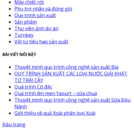
Máy chiết rót
Phụ trợ nhãn và đóng gói
Quy trình sản xuất
Sản phẩm
Thư viên ảnh dự án
Turnkey
Vật tư tiêu hao sản xuất
BÀI VIẾT NỔI BẬT
Thuyết minh quy trình công nghệ sản xuất Bia
QUY TRÌNH SẢN XUẤT CÁC LOẠI NƯỚC GIẢI KHÁT
TỪ TRÁI CÂY
Quá trình Cô đặc
Quá trình lên men Yaourt – sữa chua
Thuyết minh quy trình công nghệ sản xuất Sữa Đậu
Nành
Giới thiệu về quả Xoài phân loại Xoài
Đầu trang