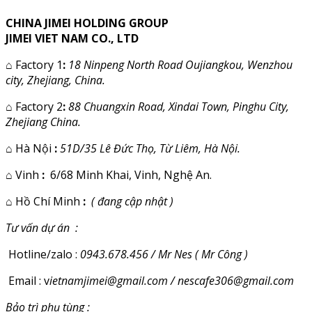
CHINA JIMEI HOLDING GROUP
JIMEI VIET NAM CO., LTD
⌂
Factory 1
:
18 Ninpeng North Road Oujiangkou, Wenzhou
city, Zhejiang, China.
⌂
Factory 2
:
88 Chuangxin Road, Xindai Town, Pinghu City,
Zhejiang China.
⌂
Hà Nội
:
51D/35 Lê Đức Thọ, Từ Liêm, Hà Nội.
⌂
Vinh
:
6/68 Minh Khai, Vinh, Nghệ An.
⌂
Hồ Chí Minh
:
( đang cập nhật )
Tư vấn dự án :
Hotline/zalo :
0943.678.456 / Mr Nes ( Mr Công )
Email : v
ietnamjimei@gmail.com / nescafe306@gmail.com
Bảo trì phụ tùng :