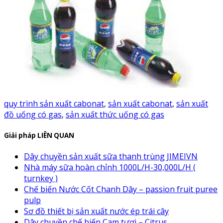
quy trình sản xuất cabonat
,
sản xuất cabonat
,
sản xuất
đồ uống có gas
,
sản xuất thức uống có gas
Giải pháp LIÊN QUAN
Dây chuyền sản xuất sữa thanh trùng JIMEIVN
Nhà máy sữa hoàn chỉnh 1000L/H-30,000L/H (
turnkey )
Chế biến Nước Cốt Chanh Dây – passion fruit puree
pulp
Sơ đồ thiết bị sản xuất nước ép trái cây
Dây chuyền chế biến Cam tươi – Citrus