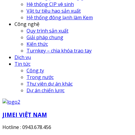
Hệ thống CIP vệ sinh
Vật tư tiêu hao sản xuất
Hệ thống đông lạnh làm Kem
Công nghệ
Quy trình sản xuất
Giải pháp chung
Kiến thức
Turnkey – chìa khóa trao tay
Dịch vụ
Tin tức
Công ty
Trong nước
Thư viên dự án khác
Dự án chiến lược
JIMEI VIỆT NAM
Hotline : 0943.678.456