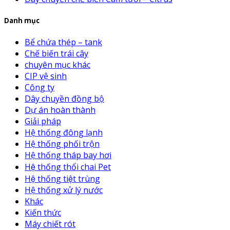
Danh mục
Bể chứa thép – tank
Chế biến trái cây
chuyên mục khác
CIP vệ sinh
Công ty
Dây chuyền đồng bộ
Dự án hoàn thành
Giải pháp
Hệ thống đông lạnh
Hệ thống phối trộn
Hệ thống tháp bay hơi
Hệ thống thổi chai Pet
Hệ thống tiệt trùng
Hệ thống xử lý nước
Khác
Kiến thức
Máy chiết rót