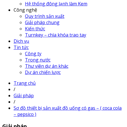
Hệ thống đông lạnh làm Kem
Công nghệ
Quy trình sản xuất
Giải pháp chung
Kiến thức
Turnkey – chìa khóa trao tay
Dịch vụ
Tin tức
Công ty
Trong nước
Thư viên dự án khác
Dự án chiến lược
Trang chủ
/
Giải pháp
/
Sơ đồ thiết bị sản xuất đồ uống có gas – ( coca cola
– pepsico )
Giải pháp