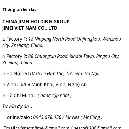
Thông tin liên lạc
CHINA JIMEI HOLDING GROUP
JIMEI VIET NAM CO., LTD
⌂
Factory 1
:
18 Ninpeng North Road Oujiangkou, Wenzhou
city, Zhejiang, China.
⌂
Factory 2
:
88 Chuangxin Road, Xindai Town, Pinghu City,
Zhejiang China.
⌂
Hà Nội
:
51D/35 Lê Đức Thọ, Từ Liêm, Hà Nội.
⌂
Vinh
:
6/68 Minh Khai, Vinh, Nghệ An.
⌂
Hồ Chí Minh
:
( đang cập nhật )
Tư vấn dự án :
Hotline/zalo :
0943.678.456 / Mr Nes ( Mr Công )
Email : v
ietnamjimei@gmail.com / nescafe306@gmail.com