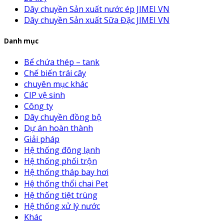
Dây chuyền Sản xuất nước ép JIMEI VN
Dây chuyền Sản xuất Sữa Đặc JIMEI VN
Danh mục
Bể chứa thép – tank
Chế biến trái cây
chuyên mục khác
CIP vệ sinh
Công ty
Dây chuyền đồng bộ
Dự án hoàn thành
Giải pháp
Hệ thống đông lạnh
Hệ thống phối trộn
Hệ thống tháp bay hơi
Hệ thống thổi chai Pet
Hệ thống tiệt trùng
Hệ thống xử lý nước
Khác