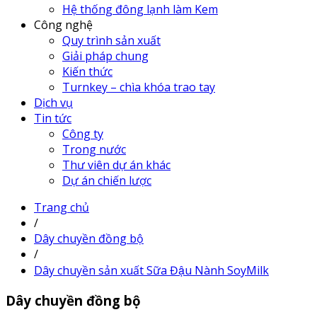
Hệ thống đông lạnh làm Kem
Công nghệ
Quy trình sản xuất
Giải pháp chung
Kiến thức
Turnkey – chìa khóa trao tay
Dịch vụ
Tin tức
Công ty
Trong nước
Thư viên dự án khác
Dự án chiến lược
Trang chủ
/
Dây chuyền đồng bộ
/
Dây chuyền sản xuất Sữa Đậu Nành SoyMilk
Dây chuyền đồng bộ