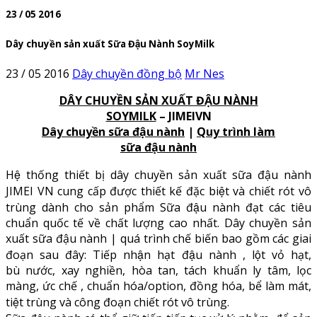
23 / 05 2016
Dây chuyền sản xuất Sữa Đậu Nành SoyMilk
23 / 05 2016
Dây chuyền đồng bộ
Mr Nes
DÂY CHUYỀN SẢN XUẤT ĐẬU NÀNH
SOYMILK
– JIMEIVN
Dây chuyền sữa đậu nành
|
Quy trình làm
sữa đậu nành
Hệ thống thiết bị dây chuyền sản xuất sữa đậu nành
JIMEI VN cung cấp được thiết kế đặc biệt và chiết rót vô
trùng dành cho sản phẩm Sữa đậu nành đạt các tiêu
chuẩn quốc tế về chất lượng cao nhất. Dây chuyền sản
xuất sữa đậu nành | quá trình chế biến bao gồm các giai
đoạn sau đây: Tiếp nhận hạt đậu nành , lột vỏ hạt,
bù nước, xay nghiền, hòa tan, tách khuẩn ly tâm, lọc
màng, ức chế , chuẩn hóa/option, đồng hóa, bể làm mát,
tiệt trùng và công đoạn chiết rót vô trùng.