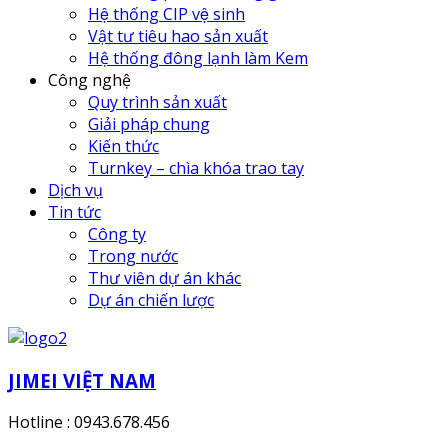
Hệ thống CIP vệ sinh
Vật tư tiêu hao sản xuất
Hệ thống đông lạnh làm Kem
Công nghệ
Quy trình sản xuất
Giải pháp chung
Kiến thức
Turnkey – chìa khóa trao tay
Dịch vụ
Tin tức
Công ty
Trong nước
Thư viên dự án khác
Dự án chiến lược
JIMEI VIỆT NAM
Hotline : 0943.678.456