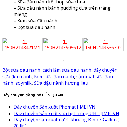
– Sữa đậu nành kết hợp sữa chua
– Sữa đậu nành bánh pudding dựa trên tráng
miệng
– Kem sữa đậu nành
– Bột sữa đậu nành
..
Bột sữa đậu nành
,
cách làm sữa đậu nành
,
dây chuyền
sữa đậu nành
,
Kem sữa đậu nành
,
sản xuất sữa đậu
nành
,
soymilk
,
Sữa đậu nành hương liệu
Dây chuyền đồng bộ LIÊN QUAN
Dây chuyền Sản xuất Phomat JIMEI VN
Dây chuyền Sản xuất sữa tiệt trùng UHT JIMEI VN
Dây chuyền sản xuất nước khoáng Bình 5 Gallon (
20 lít )