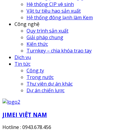
Hệ thống CIP vệ sinh
Vật tư tiêu hao sản xuất
Hệ thống đông lạnh làm Kem
Công nghệ
Quy trình sản xuất
Giải pháp chung
Kiến thức
Turnkey – chìa khóa trao tay
Dịch vụ
Tin tức
Công ty
Trong nước
Thư viên dự án khác
Dự án chiến lược
JIMEI VIỆT NAM
Hotline : 0943.678.456