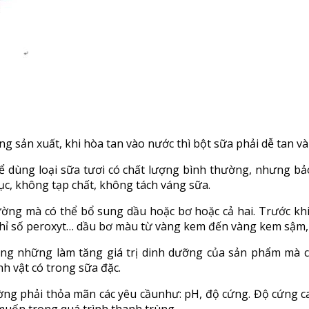
ng sản xuất, khi hòa tan vào nước thì bột sữa phải dễ tan v
 dùng loại sữa tươi có chất lượng bình thường, nhưng bảo
ục, không tạp chất, không tách váng sữa.
ng mà có thể bổ sung dầu hoặc bơ hoặc cả hai. Trước khi 
 chỉ số peroxyt… dầu bơ màu từ vàng kem đến vàng kem sậm,
ng những làm tăng giá trị dinh dưỡng của sản phẩm mà c
nh vật có trong sữa đặc.
ng phải thỏa mãn các yêu cầunhư: pH, độ cứng. Độ cứng c
uốn trong quá trình thanh trùng.