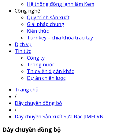
Hệ thống đông lạnh làm Kem
Công nghệ
Quy trình sản xuất
Giải pháp chung
Kiến thức
Turnkey – chìa khóa trao tay
Dịch vụ
Tin tức
Công ty
Trong nước
Thư viên dự án khác
Dự án chiến lược
Trang chủ
/
Dây chuyền đồng bộ
/
Dây chuyền Sản xuất Sữa Đặc JIMEI VN
Dây chuyền đồng bộ