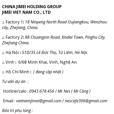
CHINA JIMEI HOLDING GROUP
JIMEI VIET NAM CO., LTD
⌂
Factory 1
:
18 Ninpeng North Road Oujiangkou, Wenzhou
city, Zhejiang, China.
⌂
Factory 2
:
88 Chuangxin Road, Xindai Town, Pinghu City,
Zhejiang China.
⌂
Hà Nội
:
51D/35 Lê Đức Thọ, Từ Liêm, Hà Nội.
⌂
Vinh
:
6/68 Minh Khai, Vinh, Nghệ An.
⌂
Hồ Chí Minh
:
( đang cập nhật )
Tư vấn dự án :
Hotline/zalo :
0943.678.456 / Mr Nes ( Mr Công )
Email : v
ietnamjimei@gmail.com / nescafe306@gmail.com
Bảo trì phụ tùng :