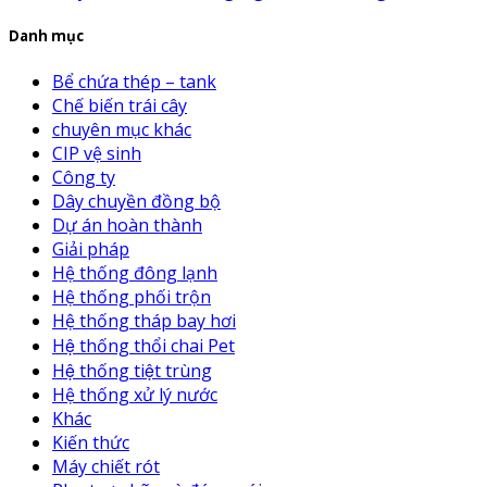
Danh mục
Bể chứa thép – tank
Chế biến trái cây
chuyên mục khác
CIP vệ sinh
Công ty
Dây chuyền đồng bộ
Dự án hoàn thành
Giải pháp
Hệ thống đông lạnh
Hệ thống phối trộn
Hệ thống tháp bay hơi
Hệ thống thổi chai Pet
Hệ thống tiệt trùng
Hệ thống xử lý nước
Khác
Kiến thức
Máy chiết rót