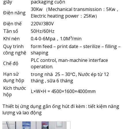
giấy
packaging cuộn
30Kw （Mechanical transmission：5Kw，
Điện năng
Electric heating power：25Kw）
Điện thế
220V/380V
Tần số
50Hz/60Hz
Khí nén
0.4-0-6Mpa，1.0M³/min
Quy trình
form feed – print date – sterilize – filling –
công nghệ
shaping
PLC control, man-machine interface
Chế độ
operation.
Hạn sử
trong nhà 25 – 30℃, Nước ép từ 12
dụng hộp
tháng , sữa 6 tháng
Kích thước
L×W×H = 4500×1600×4000mm
hộp
Thiết bị ứng dụng gắn ống hút đi kèm : tiết kiệm năng
lượng và lao động