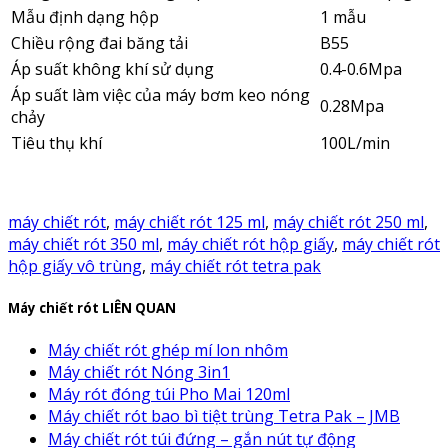
Mẫu định dạng hộp
1 mẫu
Chiều rộng đai băng tải
B55
Áp suất không khí sử dụng
0.4-0.6Mpa
Áp suất làm việc của máy bơm keo nóng
0.28Mpa
chảy
Tiêu thụ khí
100L/min
máy chiết rót
,
máy chiết rót 125 ml
,
máy chiết rót 250 ml
,
máy chiết rót 350 ml
,
máy chiết rót hộp giấy
,
máy chiết rót
hộp giấy vô trùng
,
máy chiết rót tetra pak
Máy chiết rót LIÊN QUAN
Máy chiết rót ghép mí lon nhôm
Máy chiết rót Nóng 3in1
Máy rót đóng túi Pho Mai 120ml
Máy chiết rót bao bì tiệt trùng Tetra Pak – JMB
Máy chiết rót túi đứng – gắn nút tự động