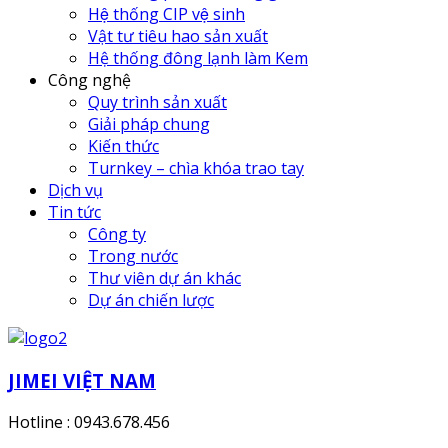
Hệ thống CIP vệ sinh
Vật tư tiêu hao sản xuất
Hệ thống đông lạnh làm Kem
Công nghệ
Quy trình sản xuất
Giải pháp chung
Kiến thức
Turnkey – chìa khóa trao tay
Dịch vụ
Tin tức
Công ty
Trong nước
Thư viên dự án khác
Dự án chiến lược
JIMEI VIỆT NAM
Hotline : 0943.678.456