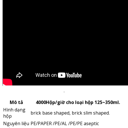
.
Mô tả
4000Hộp/giờ cho loại hộp 125~350ml.
Hình dạng
brick base shaped, brick slim shaped.
hộp
Nguyên liệu
PE/PAPER /PE/AL /PE/PE aseptic