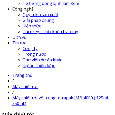
Hệ thống đông lạnh làm Kem
Công nghệ
Quy trình sản xuất
Giải pháp chung
Kiến thức
Turnkey – chìa khóa trao tay
Dịch vụ
Tin tức
Công ty
Trong nước
Thư viên dự án khác
Dự án chiến lược
Trang chủ
/
Máy chiết rót
/
Máy chiết rót vô trùng tetrapak JMB-4000 ( 125ml-
350ml )
Máy chiết rót