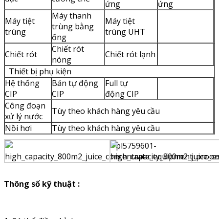
ứng
ứng
Máy thanh
Máy tiệt
Máy tiệt
trùng bằng
trùng
trùng UHT
ống
Chiết rót
Chiết rót
Chiết rót lạnh
nóng
Thiết bị phụ kiện
Hệ thống
Bán tự động
Full tự
CIP
CIP
động CIP
Công đoạn
Tùy theo khách hàng yêu cầu
xử lý nước
Nồi hơi
Tùy theo khách hàng yêu cầu
Thông số kỹ thuật :