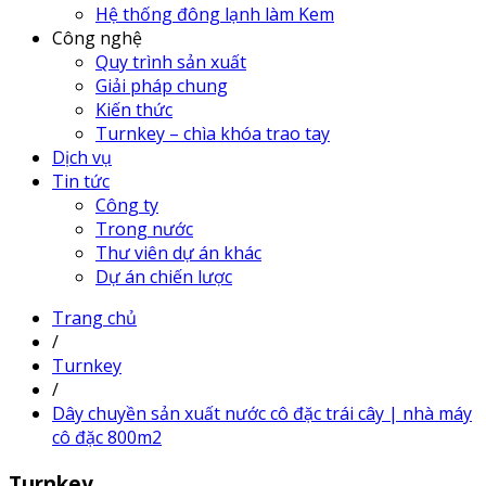
Hệ thống đông lạnh làm Kem
Công nghệ
Quy trình sản xuất
Giải pháp chung
Kiến thức
Turnkey – chìa khóa trao tay
Dịch vụ
Tin tức
Công ty
Trong nước
Thư viên dự án khác
Dự án chiến lược
Trang chủ
/
Turnkey
/
Dây chuyền sản xuất nước cô đặc trái cây | nhà máy
cô đặc 800m2
Turnkey