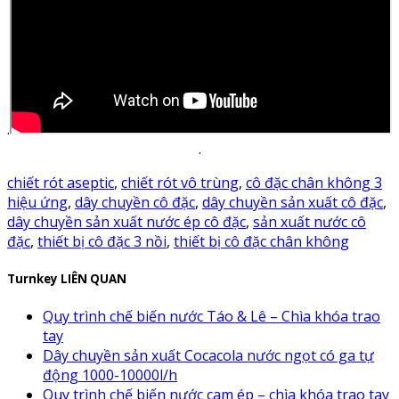
.
.
chiết rót aseptic
,
chiết rót vô trùng
,
cô đặc chân không 3
hiệu ứng
,
dây chuyền cô đặc
,
dây chuyền sản xuất cô đặc
,
dây chuyền sản xuất nước ép cô đặc
,
sản xuất nước cô
đặc
,
thiết bị cô đặc 3 nồi
,
thiết bị cô đặc chân không
Turnkey LIÊN QUAN
Quy trình chế biến nước Táo & Lê – Chìa khóa trao
tay
Dây chuyền sản xuất Cocacola nước ngọt có ga tự
động 1000-10000l/h
Quy trình chế biến nước cam ép – chìa khóa trao tay