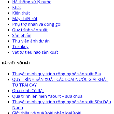
Hệ thống xử lý nước
Khác
Kiến thức
Máy chiết rót
Phụ trợ nhãn và đóng gói
Quy trình sản xuất
Sản phẩm
Thư viên ảnh dự án
Turnkey
Vật tư tiêu hao sản xuất
BÀI VIẾT NỔI BẬT
Thuyết minh quy trình công nghệ sản xuất Bia
QUY TRÌNH SẢN XUẤT CÁC LOẠI NƯỚC GIẢI KHÁT
TỪ TRÁI CÂY
Quá trình Cô đặc
Quá trình lên men Yaourt – sữa chua
Thuyết minh quy trình công nghệ sản xuất Sữa Đậu
Nành
Giới thiệu về quả Xoài phân loại Xoài