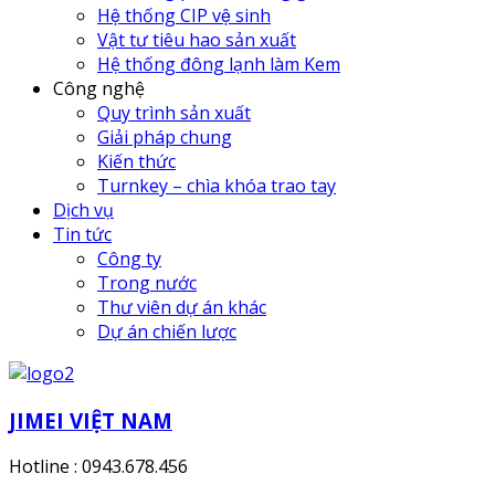
Hệ thống CIP vệ sinh
Vật tư tiêu hao sản xuất
Hệ thống đông lạnh làm Kem
Công nghệ
Quy trình sản xuất
Giải pháp chung
Kiến thức
Turnkey – chìa khóa trao tay
Dịch vụ
Tin tức
Công ty
Trong nước
Thư viên dự án khác
Dự án chiến lược
JIMEI VIỆT NAM
Hotline : 0943.678.456