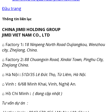
Đầu trang
Thông tin liên lạc
CHINA JIMEI HOLDING GROUP
JIMEI VIET NAM CO., LTD
⌂
Factory 1
:
18 Ninpeng North Road Oujiangkou, Wenzhou
city, Zhejiang, China.
⌂
Factory 2
:
88 Chuangxin Road, Xindai Town, Pinghu City,
Zhejiang China.
⌂
Hà Nội
:
51D/35 Lê Đức Thọ, Từ Liêm, Hà Nội.
⌂
Vinh
:
6/68 Minh Khai, Vinh, Nghệ An.
⌂
Hồ Chí Minh
:
( đang cập nhật )
Tư vấn dự án :