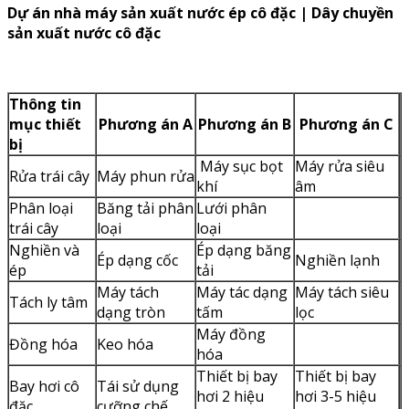
Dự án nhà máy sản xuất nước ép cô đặc | Dây chuyền
sản xuất nước cô đặc
Thông tin
mục thiết
Phương án A
Phương án B
Phương án C
bị
Máy sục bọt
Máy rửa siêu
Rửa trái cây
Máy phun rửa
khí
âm
Phân loại
Băng tải phân
Lưới phân
trái cây
loại
loại
Nghiền và
Ép dạng băng
Ép dạng cốc
Nghiền lạnh
ép
tải
Máy tách
Máy tác dạng
Máy tách siêu
Tách ly tâm
dạng tròn
tấm
lọc
Máy đồng
Đồng hóa
Keo hóa
hóa
Thiết bị bay
Thiết bị bay
Bay hơi cô
Tái sử dụng
hơi 2 hiệu
hơi 3-5 hiệu
đặc
cưỡng chế