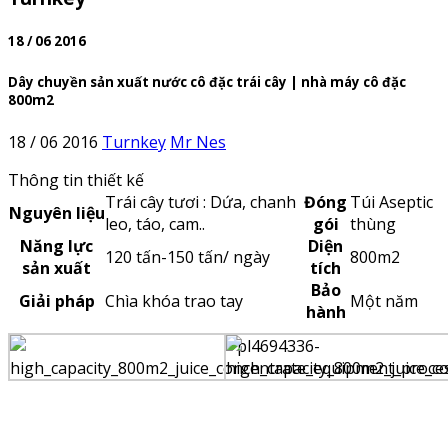
18 / 06 2016
Dây chuyền sản xuất nước cô đặc trái cây | nhà máy cô đặc
800m2
18 / 06 2016
Turnkey
Mr Nes
Thông tin thiết kế
Trái cây tươi : Dứa, chanh
Đóng
Túi Aseptic
Nguyên liệu
leo, táo, cam..
gói
thùng
Năng lực
Diện
120 tấn-150 tấn/ ngày
800m2
sản xuất
tích
Bảo
Giải pháp
Chìa khóa trao tay
Một năm
hành