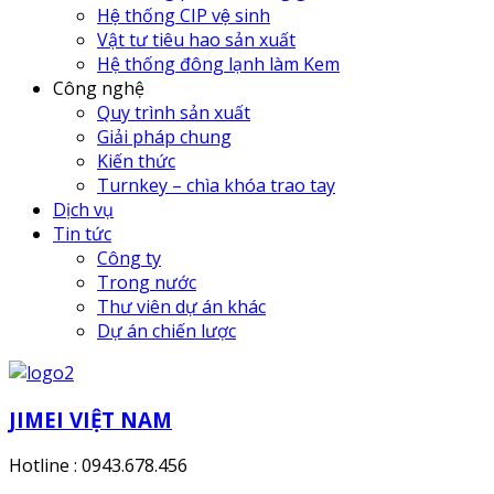
Hệ thống CIP vệ sinh
Vật tư tiêu hao sản xuất
Hệ thống đông lạnh làm Kem
Công nghệ
Quy trình sản xuất
Giải pháp chung
Kiến thức
Turnkey – chìa khóa trao tay
Dịch vụ
Tin tức
Công ty
Trong nước
Thư viên dự án khác
Dự án chiến lược
JIMEI VIỆT NAM
Hotline : 0943.678.456