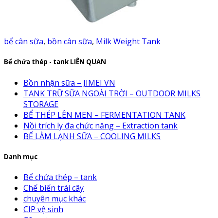
bể cân sữa
,
bồn cân sữa
,
Milk Weight Tank
Bể chứa thép - tank LIÊN QUAN
Bồn nhận sữa – JIMEI VN
TANK TRỮ SỮA NGOÀI TRỜI – OUTDOOR MILKS
STORAGE
BỂ THÉP LÊN MEN – FERMENTATION TANK
Nồi trích ly đa chức năng – Extraction tank
BỂ LÀM LẠNH SỮA – COOLING MILKS
Danh mục
Bể chứa thép – tank
Chế biến trái cây
chuyên mục khác
CIP vệ sinh