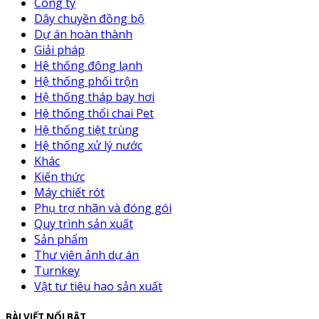
Công ty
Dây chuyền đồng bộ
Dự án hoàn thành
Giải pháp
Hệ thống đông lạnh
Hệ thống phối trộn
Hệ thống tháp bay hơi
Hệ thống thổi chai Pet
Hệ thống tiệt trùng
Hệ thống xử lý nước
Khác
Kiến thức
Máy chiết rót
Phụ trợ nhãn và đóng gói
Quy trình sản xuất
Sản phẩm
Thư viên ảnh dự án
Turnkey
Vật tư tiêu hao sản xuất
BÀI VIẾT NỔI BẬT