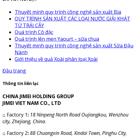
Thuyết minh quy trình công nghệ sản xuất Bia
QUY TRÌNH SẢN XUẤT CÁC LOẠI NƯỚC GIẢI KHÁT
TỪ TRÁI CÂY
Quá trình Cô đặc
Quá trình lên men Yaourt – sữa chua
Thuyết minh quy trình công nghệ sản xuất Sữa Đậu
Nành
Giới thiệu về quả Xoài phân loại Xoài
Đầu trang
Thông tin liên lạc
CHINA JIMEI HOLDING GROUP
JIMEI VIET NAM CO., LTD
⌂
Factory 1
:
18 Ninpeng North Road Oujiangkou, Wenzhou
city, Zhejiang, China.
⌂
Factory 2
:
88 Chuangxin Road, Xindai Town, Pinghu City,