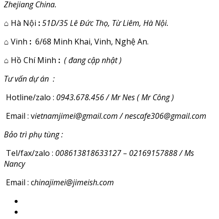
Zhejiang China.
⌂
Hà Nội
:
51D/35 Lê Đức Thọ, Từ Liêm, Hà Nội.
⌂
Vinh
:
6/68 Minh Khai, Vinh, Nghệ An.
⌂
Hồ Chí Minh
:
( đang cập nhật )
Tư vấn dự án :
Hotline/zalo :
0943.678.456 / Mr Nes ( Mr Công )
Email : v
ietnamjimei@gmail.com / nescafe306@gmail.com
Bảo trì phụ tùng :
Tel/fax/zalo :
008613818633127 – 02169157888 / Ms
Nancy
Email : c
hinajimei@jimeish.com