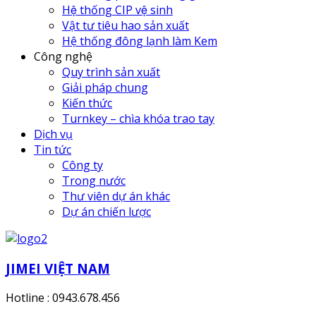
Hệ thống CIP vệ sinh
Vật tư tiêu hao sản xuất
Hệ thống đông lạnh làm Kem
Công nghệ
Quy trình sản xuất
Giải pháp chung
Kiến thức
Turnkey – chìa khóa trao tay
Dịch vụ
Tin tức
Công ty
Trong nước
Thư viên dự án khác
Dự án chiến lược
JIMEI VIỆT NAM
Hotline : 0943.678.456