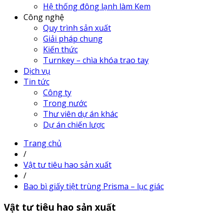
Hệ thống đông lạnh làm Kem
Công nghệ
Quy trình sản xuất
Giải pháp chung
Kiến thức
Turnkey – chìa khóa trao tay
Dịch vụ
Tin tức
Công ty
Trong nước
Thư viên dự án khác
Dự án chiến lược
Trang chủ
/
Vật tư tiêu hao sản xuất
/
Bao bì giấy tiệt trùng Prisma – lục giác
Vật tư tiêu hao sản xuất