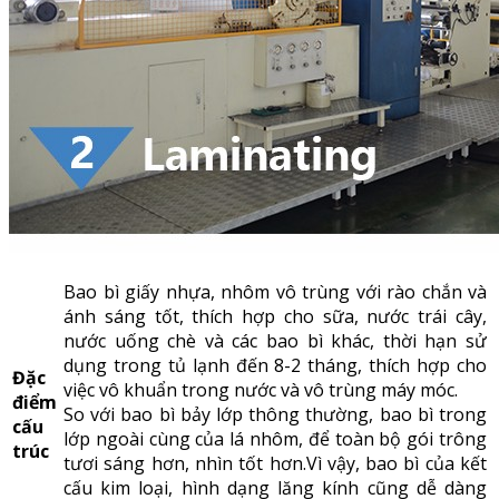
Bao bì giấy nhựa, nhôm vô trùng với rào chắn và
ánh sáng tốt, thích hợp cho sữa, nước trái cây,
nước uống chè và các bao bì khác, thời hạn sử
dụng trong tủ lạnh đến 8-2 tháng, thích hợp cho
Đặc
việc vô khuẩn trong nước và vô trùng máy móc.
điểm
So với bao bì bảy lớp thông thường, bao bì trong
cấu
lớp ngoài cùng của lá nhôm, để toàn bộ gói trông
trúc
tươi sáng hơn, nhìn tốt hơn.Vì vậy, bao bì của kết
cấu kim loại, hình dạng lăng kính cũng dễ dàng