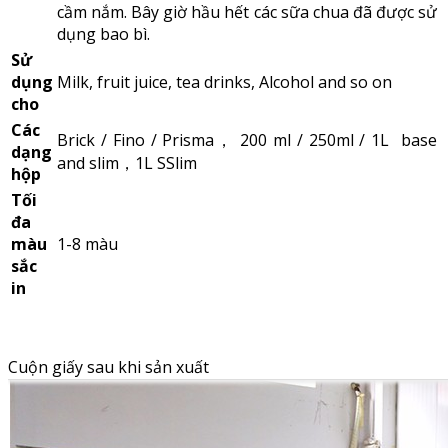
cầm nắm. Bây giờ hầu hết các sữa chua đã được sử
dụng bao bì.
Sử
dụng
Milk, fruit juice, tea drinks, Alcohol and so on
cho
Các
Brick / Fino / Prisma， 200 ml / 250ml / 1L base
dạng
and slim，1L SSlim
hộp
Tối
đa
màu
1-8 màu
sắc
in
Cuộn giấy sau khi sản xuất