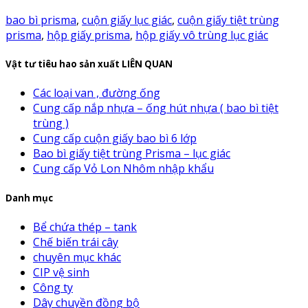
bao bì prisma
,
cuộn giấy lục giác
,
cuộn giấy tiệt trùng
prisma
,
hộp giấy prisma
,
hộp giấy vô trùng lục giác
Vật tư tiêu hao sản xuất LIÊN QUAN
Các loại van , đường ống
Cung cấp nắp nhựa – ống hút nhựa ( bao bì tiệt
trùng )
Cung cấp cuộn giấy bao bì 6 lớp
Bao bì giấy tiệt trùng Prisma – lục giác
Cung cấp Vỏ Lon Nhôm nhập khẩu
Danh mục
Bể chứa thép – tank
Chế biến trái cây
chuyên mục khác
CIP vệ sinh
Công ty
Dây chuyền đồng bộ