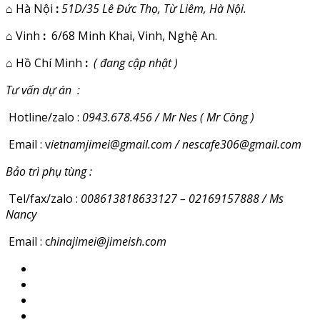
⌂
Hà Nội
:
51D/35 Lê Đức Thọ, Từ Liêm, Hà Nội.
⌂
Vinh
:
6/68 Minh Khai, Vinh, Nghệ An.
⌂
Hồ Chí Minh
:
( đang cập nhật )
Tư vấn dự án :
Hotline/zalo :
0943.678.456 / Mr Nes ( Mr Công )
Email : v
ietnamjimei@gmail.com / nescafe306@gmail.com
Bảo trì phụ tùng :
Tel/fax/zalo :
008613818633127 – 02169157888 / Ms
Nancy
Email : c
hinajimei@jimeish.com