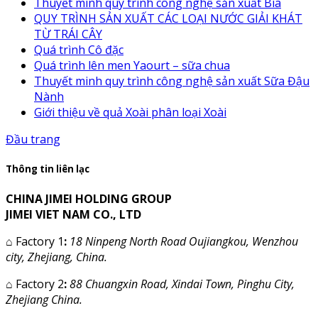
Thuyết minh quy trình công nghệ sản xuất Bia
QUY TRÌNH SẢN XUẤT CÁC LOẠI NƯỚC GIẢI KHÁT
TỪ TRÁI CÂY
Quá trình Cô đặc
Quá trình lên men Yaourt – sữa chua
Thuyết minh quy trình công nghệ sản xuất Sữa Đậu
Nành
Giới thiệu về quả Xoài phân loại Xoài
Đầu trang
Thông tin liên lạc
CHINA JIMEI HOLDING GROUP
JIMEI VIET NAM CO., LTD
⌂
Factory 1
:
18 Ninpeng North Road Oujiangkou, Wenzhou
city, Zhejiang, China.
⌂
Factory 2
:
88 Chuangxin Road, Xindai Town, Pinghu City,
Zhejiang China.