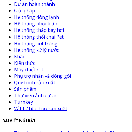
Dự án hoàn thành
Giải pháp
Hệ thống đông lạnh
Hệ thống phối trộn
Hệ thống tháp bay hơi
Hệ thống thổi chai Pet
Hệ thống tiệt trùng
Hệ thống xử lý nước
Khác
Kiến thức
Máy chiết rót
Phụ trợ nhãn và đóng gói
Quy trình sản xuất
Sản phẩm
Thư viên ảnh dự án
Turnkey
Vật tư tiêu hao sản xuất
BÀI VIẾT NỔI BẬT