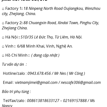
⌂
Factory 1
:
18 Ninpeng North Road Oujiangkou, Wenzhou
city, Zhejiang, China.
⌂
Factory 2
:
88 Chuangxin Road, Xindai Town, Pinghu City,
Zhejiang China.
⌂
Hà Nội
:
51D/35 Lê Đức Thọ, Từ Liêm, Hà Nội.
⌂
Vinh
:
6/68 Minh Khai, Vinh, Nghệ An.
⌂
Hồ Chí Minh
:
( đang cập nhật )
Tư vấn dự án :
Hotline/zalo :
0943.678.456 / Mr Nes ( Mr Công )
Email : v
ietnamjimei@gmail.com / nescafe306@gmail.com
Bảo trì phụ tùng :
Tel/fax/zalo :
008613818633127 – 02169157888 / Ms
Nancy