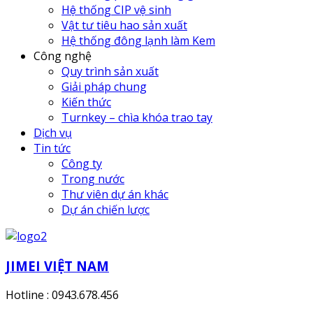
Hệ thống CIP vệ sinh
Vật tư tiêu hao sản xuất
Hệ thống đông lạnh làm Kem
Công nghệ
Quy trình sản xuất
Giải pháp chung
Kiến thức
Turnkey – chìa khóa trao tay
Dịch vụ
Tin tức
Công ty
Trong nước
Thư viên dự án khác
Dự án chiến lược
JIMEI VIỆT NAM
Hotline : 0943.678.456