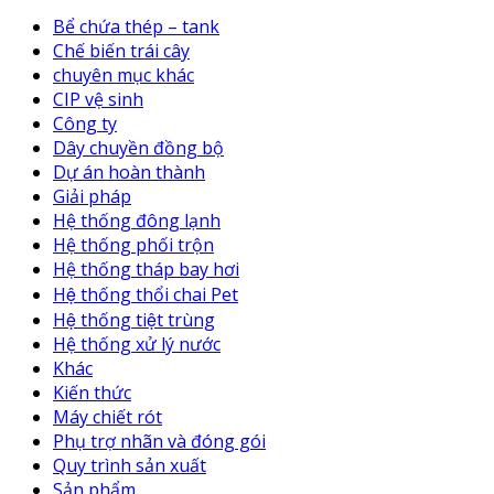
Bể chứa thép – tank
Chế biến trái cây
chuyên mục khác
CIP vệ sinh
Công ty
Dây chuyền đồng bộ
Dự án hoàn thành
Giải pháp
Hệ thống đông lạnh
Hệ thống phối trộn
Hệ thống tháp bay hơi
Hệ thống thổi chai Pet
Hệ thống tiệt trùng
Hệ thống xử lý nước
Khác
Kiến thức
Máy chiết rót
Phụ trợ nhãn và đóng gói
Quy trình sản xuất
Sản phẩm