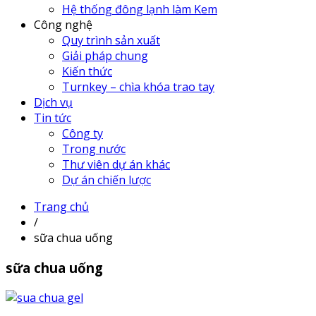
Hệ thống đông lạnh làm Kem
Công nghệ
Quy trình sản xuất
Giải pháp chung
Kiến thức
Turnkey – chìa khóa trao tay
Dịch vụ
Tin tức
Công ty
Trong nước
Thư viên dự án khác
Dự án chiến lược
Trang chủ
/
sữa chua uống
sữa chua uống