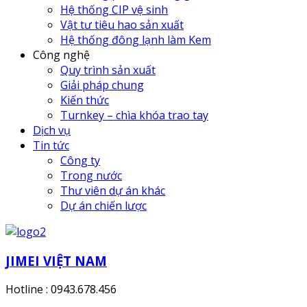
Hệ thống CIP vệ sinh
Vật tư tiêu hao sản xuất
Hệ thống đông lạnh làm Kem
Công nghệ
Quy trình sản xuất
Giải pháp chung
Kiến thức
Turnkey – chìa khóa trao tay
Dịch vụ
Tin tức
Công ty
Trong nước
Thư viên dự án khác
Dự án chiến lược
JIMEI VIỆT NAM
Hotline : 0943.678.456