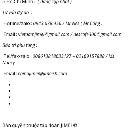
⌂
Hồ Chí Minh
:
( đang cập nhật )
Tư vấn dự án :
Hotline/zalo :
0943.678.456 / Mr Nes ( Mr Công )
Email : v
ietnamjimei@gmail.com / nescafe306@gmail.com
Bảo trì phụ tùng :
Tel/fax/zalo :
008613818633127 – 02169157888 / Ms
Nancy
Email : c
hinajimei@jimeish.com
Bản quyền thuộc tập đoàn JIMEI ©