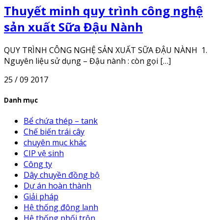
Thuyết minh quy trình công nghệ
sản xuất Sữa Đậu Nành
QUY TRÌNH CÔNG NGHỆ SẢN XUẤT SỮA ĐẬU NÀNH 1.
Nguyên liệu sử dụng – Đậu nành : còn gọi […]
25 / 09 2017
Danh mục
Bể chứa thép – tank
Chế biến trái cây
chuyên mục khác
CIP vệ sinh
Công ty
Dây chuyền đồng bộ
Dự án hoàn thành
Giải pháp
Hệ thống đông lạnh
Hệ thống phối trộn