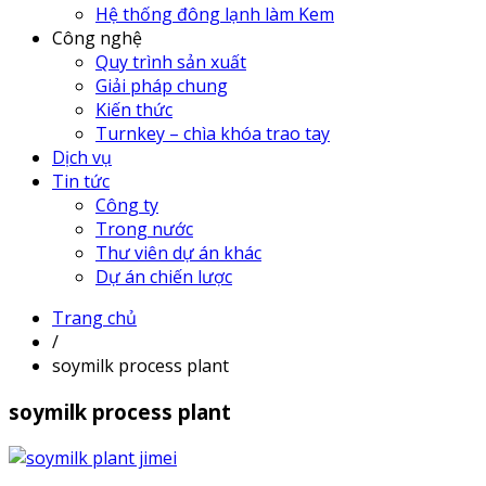
Hệ thống đông lạnh làm Kem
Công nghệ
Quy trình sản xuất
Giải pháp chung
Kiến thức
Turnkey – chìa khóa trao tay
Dịch vụ
Tin tức
Công ty
Trong nước
Thư viên dự án khác
Dự án chiến lược
Trang chủ
/
soymilk process plant
soymilk process plant