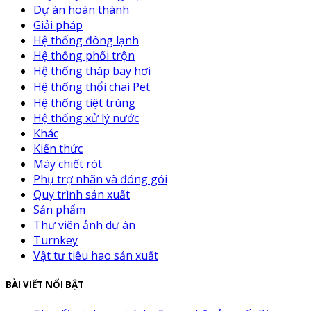
Dự án hoàn thành
Giải pháp
Hệ thống đông lạnh
Hệ thống phối trộn
Hệ thống tháp bay hơi
Hệ thống thổi chai Pet
Hệ thống tiệt trùng
Hệ thống xử lý nước
Khác
Kiến thức
Máy chiết rót
Phụ trợ nhãn và đóng gói
Quy trình sản xuất
Sản phẩm
Thư viên ảnh dự án
Turnkey
Vật tư tiêu hao sản xuất
BÀI VIẾT NỔI BẬT