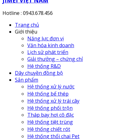
JIMEI VIỆT NAM
Hotline : 0943.678.456
Trang chủ
Giới thiệu
Năng lực đơn vị
Văn hóa kinh doanh
Lịch sử phát triển
Giải thưởng – chứng chỉ
Hệ thống R&D
Dây chuyền đồng bộ
Sản phẩm
Hệ thống xử lý nước
Hệ thống bể thép
Hệ thống xử lý trái cây
Hệ thống phối trộn
Tháp bay hơi cô đặc
Hệ thống tiệt trùng
Hệ thống chiết rót
Hệ thống thổi chai Pet