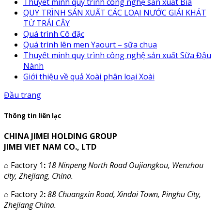
Thuyết minh quy trình công nghệ sản xuất Bia
QUY TRÌNH SẢN XUẤT CÁC LOẠI NƯỚC GIẢI KHÁT
TỪ TRÁI CÂY
Quá trình Cô đặc
Quá trình lên men Yaourt – sữa chua
Thuyết minh quy trình công nghệ sản xuất Sữa Đậu
Nành
Giới thiệu về quả Xoài phân loại Xoài
Đầu trang
Thông tin liên lạc
CHINA JIMEI HOLDING GROUP
JIMEI VIET NAM CO., LTD
⌂
Factory 1
:
18 Ninpeng North Road Oujiangkou, Wenzhou
city, Zhejiang, China.
⌂
Factory 2
:
88 Chuangxin Road, Xindai Town, Pinghu City,
Zhejiang China.