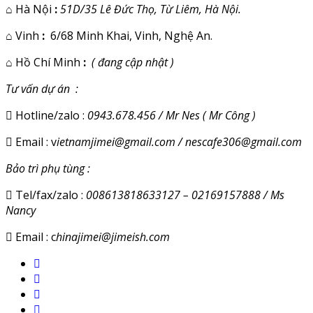
⌂
Hà Nội
:
51D/35 Lê Đức Thọ, Từ Liêm, Hà Nội.
⌂
Vinh
:
6/68 Minh Khai, Vinh, Nghệ An.
⌂
Hồ Chí Minh
:
( đang cập nhật )
Tư vấn dự án :
Hotline/zalo :
0943.678.456 / Mr Nes ( Mr Công )
Email : v
ietnamjimei@gmail.com / nescafe306@gmail.com
Bảo trì phụ tùng :
Tel/fax/zalo :
008613818633127 – 02169157888 / Ms
Nancy
Email : c
hinajimei@jimeish.com