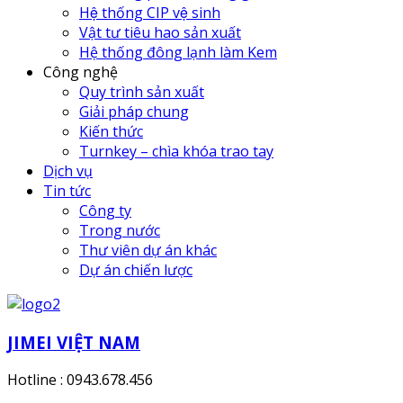
Hệ thống CIP vệ sinh
Vật tư tiêu hao sản xuất
Hệ thống đông lạnh làm Kem
Công nghệ
Quy trình sản xuất
Giải pháp chung
Kiến thức
Turnkey – chìa khóa trao tay
Dịch vụ
Tin tức
Công ty
Trong nước
Thư viên dự án khác
Dự án chiến lược
JIMEI VIỆT NAM
Hotline : 0943.678.456