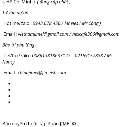
⌂
Hồ Chí Minh
:
( đang cập nhật )
Tư vấn dự án :
Hotline/zalo :
0943.678.456 / Mr Nes ( Mr Công )
Email : v
ietnamjimei@gmail.com / nescafe306@gmail.com
Bảo trì phụ tùng :
Tel/fax/zalo :
008613818633127 – 02169157888 / Ms
Nancy
Email : c
hinajimei@jimeish.com
Bản quyền thuộc tập đoàn JIMEI ©