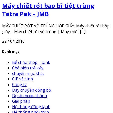
Máy chiết rót bao bì tiệt trùng
Tetra Pak – JMB
MÁY CHIẾT RÓT VÔ TRÙNG HỘP GIẤY Máy chiết rót hộp
giấy | Máy chiết rót vô trùng | Máy chiết […]
22 / 04 2016
Danh mục
Bể chứa thép – tank
Chế biến trái cây
chuyên mục khác
CIP vệ sinh
Công ty
Dây chuyền đồng bộ
Dự án hoàn thành
Giải pháp
Hệ thống đông lạnh
Hệ thống phối trộn