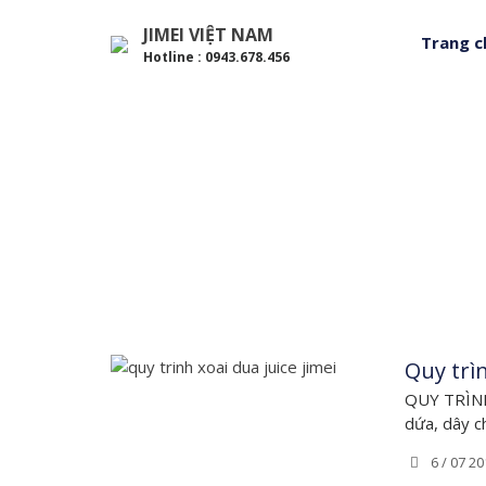
JIMEI VIỆT NAM
Trang c
Hotline : 0943.678.456
Quy trì
QUY TRÌNH
dứa, dây ch
6 / 07 20