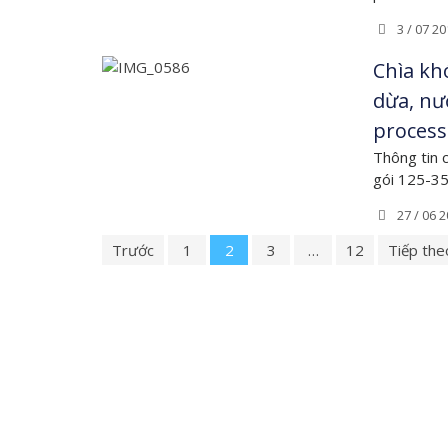
3 / 07 20
Chìa kh
dừa, nư
process
Thông tin 
gói 125-3
27 / 06 
Trước
1
2
3
…
12
Tiếp the