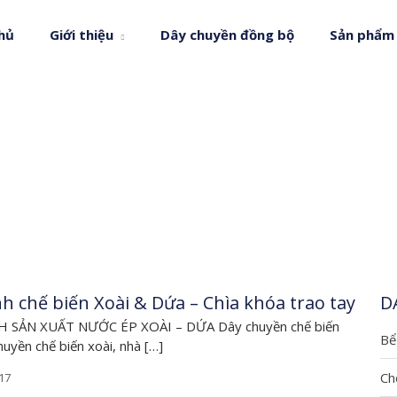
hủ
Giới thiệu
Dây chuyền đồng bộ
Sản phẩm
TRANG CHỦ
/
TIN TỨC
/
TURNKEY
TURNKEY
nh chế biến Xoài & Dứa – Chìa khóa trao tay
D
 SẢN XUẤT NƯỚC ÉP XOÀI – DỨA Dây chuyền chế biến
Bể
uyền chế biến xoài, nhà […]
Chê
17