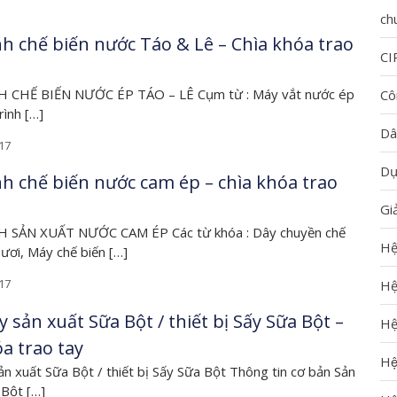
ch
nh chế biến nước Táo & Lê – Chìa khóa trao
CI
 CHẾ BIẾN NƯỚC ÉP TÁO – LÊ Cụm từ : Máy vắt nước ép
Cô
rình […]
Dâ
17
Dự
nh chế biến nước cam ép – chìa khóa trao
Gi
 SẢN XUẤT NƯỚC CAM ÉP Các từ khóa : Dây chuyền chế
Hệ
ươi, Máy chế biến […]
17
Hệ
 sản xuất Sữa Bột / thiết bị Sấy Sữa Bột –
Hệ
a trao tay
Hệ
n xuất Sữa Bột / thiết bị Sấy Sữa Bột Thông tin cơ bản Sản
Bột […]