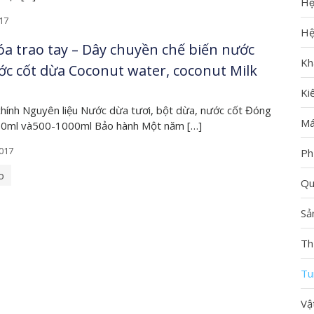
Hệ
17
Hệ
óa trao tay – Dây chuyền chế biến nước
Kh
ớc cốt dừa Coconut water, coconut Milk
Ki
chính Nguyên liệu Nước dừa tươi, bột dừa, nước cốt Đóng
Má
50ml và500-1000ml Bảo hành Một năm […]
2017
Phu
o
Qu
Sả
Thư
Tu
Vậ