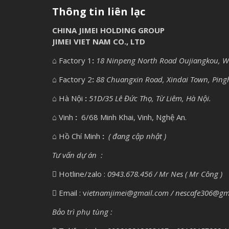
Thông tin liên lạc
CHINA JIMEI HOLDING GROUP
JIMEI VIET NAM CO., LTD
⌂
Factory 1
:
18 Ninpeng North Road Oujiangkou, We
⌂
Factory 2
:
88 Chuangxin Road, Xindai Town, Pingh
⌂
Hà Nội
:
51D/35 Lê Đức Thọ, Từ Liêm, Hà Nội.
⌂
Vinh
:
6/68 Minh Khai, Vinh, Nghệ An.
⌂
Hồ Chí Minh
:
( đang cập nhật )
Tư vấn dự án :
Hotline/zalo :
0943.678.456 / Mr Nes ( Mr Công )
Email : v
ietnamjimei@gmail.com / nescafe306@gm
Bảo trì phụ tùng :