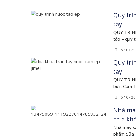
Quy trì
tay
QUY TRÌNH
táo – quy t
6 / 07 20
Quy trì
tay
QUY TRÌNH
biến Cam T
6 / 07 20
Nhà máy
chìa khó
Nhà máy sả
phẩm Sữa 