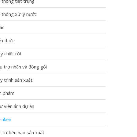
 thống tiệt trùng
 thống xử lý nước
ác
ến thức
y chiết rót
̣ trợ nhãn và đóng gói
y trình sản xuất
n phẩm
 viên ảnh dự án
rnkey
t tư tiêu hao sản xuất